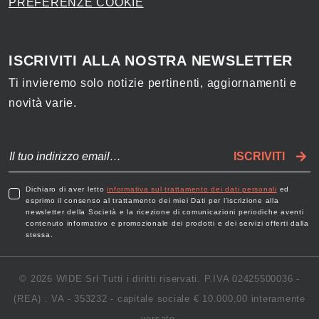
PREFERENZE COOKIE
ISCRIVITI ALLA NOSTRA NEWSLETTER
Ti invieremo solo notizie pertinenti, aggiornamenti e
novità varie.
ISCRIVITI
Dichiaro di aver letto
informativa sul trattamento dei dati personali
ed
esprimo il consenso al trattamento dei miei Dati per l’iscrizione alla
newsletter della Società e la ricezione di comunicazioni periodiche aventi
contenuto informativo e promozionale dei prodotti e dei servizi offerti dalla
stessa.
© 2026 WIDE Srl Tutti i diritti riservati. P.IVA 02425500036 -
(REA) : VA - 353232 - capitale sociale € 10.000,00 interamente
versato.